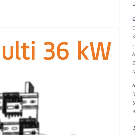
E
D
S
E
A
Z
A
A
R
S
R