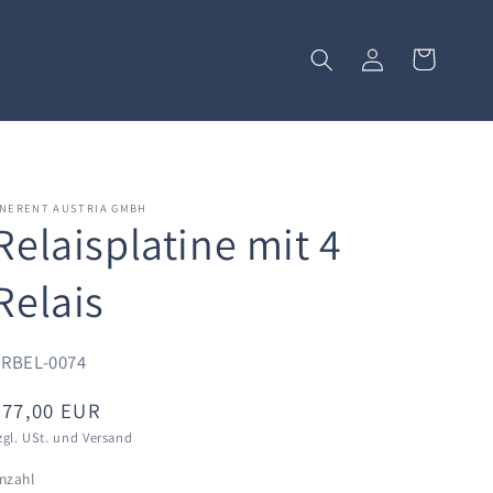
Einloggen
Warenkorb
NERENT AUSTRIA GMBH
Relaisplatine mit 4
Relais
ERBEL-0074
Normaler
€77,00 EUR
Preis
zgl. USt. und Versand
nzahl