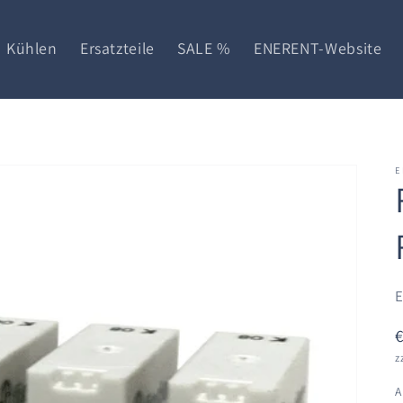
Kühlen
Ersatzteile
SALE %
ENERENT-Website
E
z
A