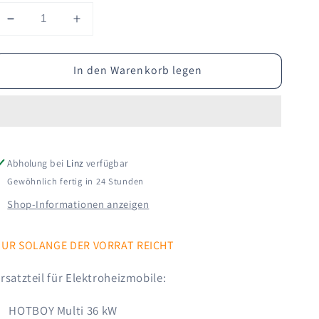
Verringern
Erhöhen
Sie
Sie
die
die
In den Warenkorb legen
Menge
Menge
für
für
Relaisplatine
Relaisplatine
mit
mit
4
4
Relais
Relais
Abholung bei
Linz
verfügbar
Gewöhnlich fertig in 24 Stunden
Shop-Informationen anzeigen
NUR SOLANGE DER VORRAT REICHT
rsatzteil für Elektroheizmobile:
HOTBOY Multi 36 kW