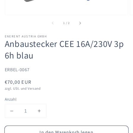
von
1
/
2
ENERENT AUSTRIA GMBH
Anbaustecker CEE 16A/230V 3p
6h blau
ERBEL-0067
Normaler
€70,00 EUR
Preis
zzgl. USt. und Versand
Anzahl
Verringern
Erhöhen
Sie
Sie
die
die
In den Warenkorb legen