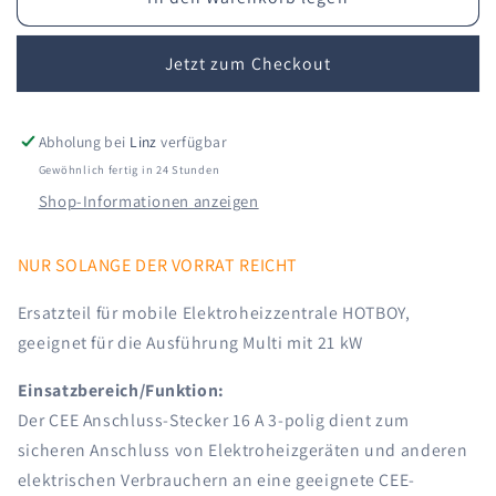
Menge
Menge
für
für
Anbaustecker
Anbaustecker
Jetzt zum Checkout
CEE
CEE
16A/230V
16A/230V
3p
3p
Abholung bei
Linz
verfügbar
6h
6h
blau
blau
Gewöhnlich fertig in 24 Stunden
Shop-Informationen anzeigen
NUR SOLANGE DER VORRAT REICHT
Ersatzteil für mobile Elektroheizzentrale HOTBOY,
geeignet für die Ausführung Multi mit 21 kW
Einsatzbereich/Funktion:
Der CEE Anschluss-Stecker 16 A 3-polig dient zum
sicheren Anschluss von Elektroheizgeräten und anderen
elektrischen Verbrauchern an eine geeignete CEE-